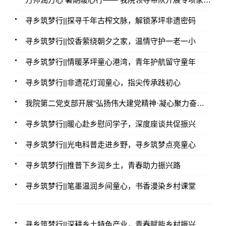
寻乡筑梦行||探寻千年古榨文脉，解锁茅坪非遗密码
寻乡筑梦行||饺香萦绕朝夕之家，温情守护一老一小
寻乡筑梦行||情暖茅坪童心港湾，青年护航留守童年
寻乡筑梦行||非遗花灯润童心，指尖传承践初心
我院第二党支部开展“弘扬伟大建党精神·凝心聚力奋进新征程”七月主题党日活动
寻乡筑梦行||暖心赴乡慰问学子，深度座谈共促振兴
寻乡筑梦行||光电科普走进乡野，寻乡筑梦点亮童心
寻乡筑梦行||推普下乡润乡土，青春助力振兴路
寻乡筑梦行||笔墨温润乡间童心，书香漫染乡村课堂
寻乡筑梦行||深耕乡土特色产业，青春赋能乡村振兴