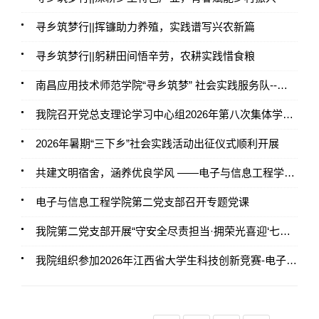
寻乡筑梦行||挥镰助力养殖，实践谱写兴农新篇
寻乡筑梦行||躬耕田间悟辛劳，农耕实践惜食粮
南昌应用技术师范学院“寻乡筑梦” 社会实践服务队--奔赴茅坪启新程，座谈共绘数字助乡蓝图
我院召开党总支理论学习中心组2026年第八次集体学习（扩大）会议
2026年暑期“三下乡”社会实践活动出征仪式顺利开展
共建文明宿舍，涵养优良学风 ——电子与信息工程学院圆满开展期末文明宿舍评选活动
电子与信息工程学院第二党支部召开专题党课
我院第二党支部开展“守安全尽责担当·拥荣光喜迎‘七一’”六月主题党日活动
我院组织参加2026年江西省大学生科技创新竞赛-电子专题设计赛