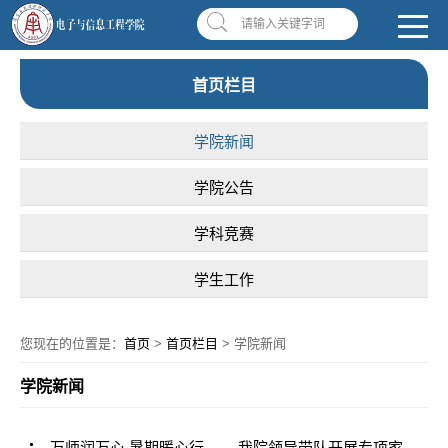
南昌应用技术师范学院，助你圆梦!
学校首页
|
OA系统
|
违反师德举报信箱
请输入关键字词
首页栏目
学院新闻
学院公告
学科竞赛
学生工作
您现在的位置是：
首页
>
首页栏目
> 学院新闻
学院新闻
万师润万心 暑期暖心行—— 我院领导带队开展专项家访暖心行动