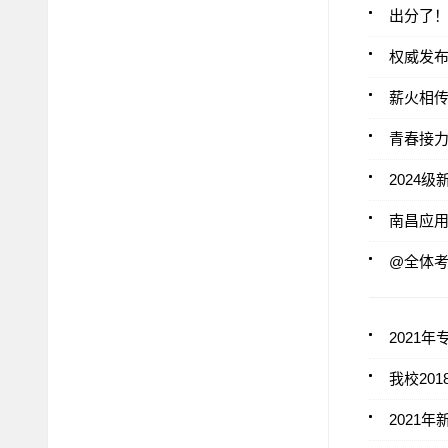
出分了
权威发布
薪火相
青春接
2024
南昌应用
@全体考
2021
我校20
2021