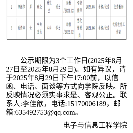
公示期限为
3
个工作日
(2025
年
8
月
27
日至
2025
年
8
月
29
日
)
。如有异议，请
于
2025
年
8
月
29
日下午
17:00
前，以信
函、电话、面谈等方式向学院反映。所
反映情况必须实事求是、客观公正。联
系人
:
李佳歆，电话
:15170006189
，邮
箱
:635492753@qq.com
。
电子与信息工程学院