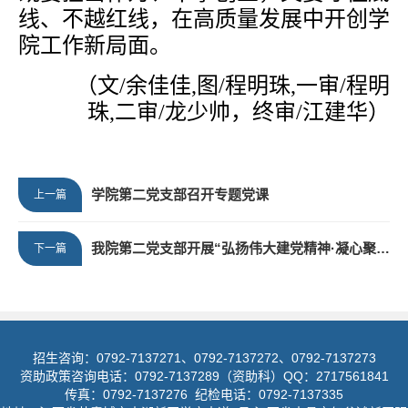
线、不越红线，在高质量发展中开创学
院工作新局面。
（
文/余佳佳,
图
/程明珠,一审/程明
珠,
二审
/龙少帅，
终审/江建华）
学院第二党支部召开专题党课
上一篇
我院第二党支部开展“弘扬伟大建党精神·凝心聚力奋进新征程”七月主题党日活动
下一篇
招生咨询：0792-7137271、0792-7137272、0792-7137273
资助政策咨询电话：0792-7137289（资助科）QQ：2717561841
传真：0792-7137276 纪检电话：0792-7137335