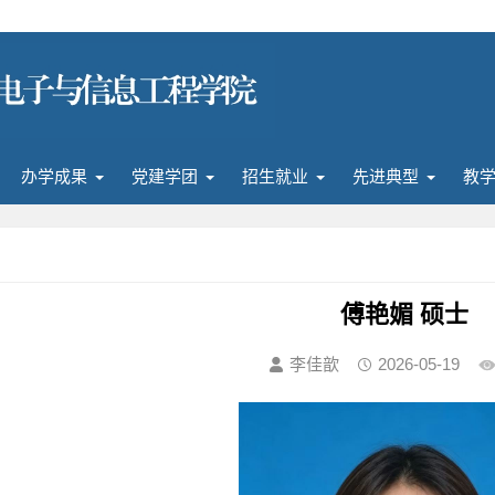
办学成果
党建学团
招生就业
先进典型
教
傅艳媚 硕士
李佳歆
2026-05-19