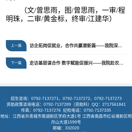
（文
/
曾思雨，图
/
曾思雨，一审
/
程
明珠，二审
/
黄金标，终审
/
江建华）
访企拓岗促就业，合作共赢谱新篇——我院深入开展“访企拓岗促就业”专项行动
上一篇
走访基层谋合作 数字赋能促振兴——我院赴农业专业合作社开展实地校企洽谈
下一篇
招生咨询：0792-7137271、0792-7137272、0792-7137273
资助政策咨询电话：0792-7137289（资助科）QQ：2717561841
传真：0792-7137276 纪检电话：0792-7137335
地址：江西省共青城市南湖新区学府大道1号 江西省南昌市红谷滩新区明
月山大道1599号
邮编：332020