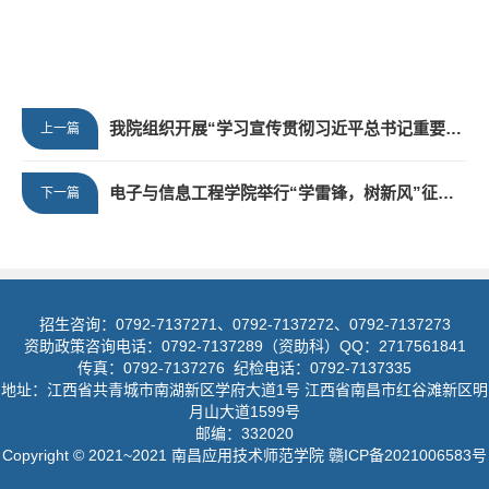
我院组织开展“学习宣传贯彻习近平总书记重要讲话和给谢依特小学戍边支教西部计划志愿者服务队队员回信精神”主题团日活动
上一篇
电子与信息工程学院举行“学雷锋，树新风”征文活动
下一篇
招生咨询：0792-7137271、0792-7137272、0792-7137273
资助政策咨询电话：0792-7137289（资助科）QQ：2717561841
传真：0792-7137276 纪检电话：0792-7137335
地址：江西省共青城市南湖新区学府大道1号 江西省南昌市红谷滩新区明
月山大道1599号
邮编：332020
Copyright © 2021~2021 南昌应用技术师范学院 赣ICP备2021006583号