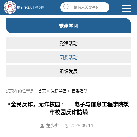
南昌应用技术师范学院，助你圆梦!
学校首页
|
OA系统
|
违反师德举报信箱
请输入关键字词
党建学团
党建活动
团委活动
组织发展
您现在的位置是：
首页
>
党建学团
>
团委活动
“全民反诈，无诈校园”——电子与信息工程学院筑
牢校园反诈防线
龙少帅
2025-05-14