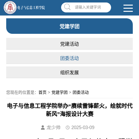
南昌应用技术师范学院，助你圆梦!
学校首页
|
OA系统
|
违反师德举报信箱
请输入关键字词
党建学团
党建活动
团委活动
组织发展
您现在的位置是：
首页
>
党建学团
>
团委活动
电子与信息工程学院举办“赓续雷锋薪火，绘就时代
新风”海报设计大赛
龙少帅
2025-03-09